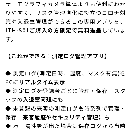
サーモグラフィカメラ単体よりも便利にわか
りやすく、リスク管理強化に役立つコロナ対
策や入退室管理ができるこの専用アプリを、
ITH-S01ご購入の方限定で無料進呈
していま
す。
【これができる！測定ログ管理アプリ】
◆ 測定ログ(測定日時、温度、マスク有無)を
PCに
リアルタイム表示
◆ 測定ログを登録者ごとに管理・保存 スタ
ッフの
入退室管理
にも
◆ 未登録の来客の測定ログも時系列で管理・
保存
来客履歴やセキュリティ管理
にも
◆ 万一陽性者が出た場合は保存ログから当時