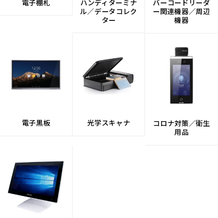
電子棚札
ハンディターミナ
バーコードリーダ
ル／データコレク
ー関連機器／周辺
ター
機器
電子黒板
光学スキャナ
コロナ対策／衛生
用品