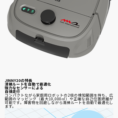
J
INNY20の特長
清掃ルートを自動で最適化
強力なセンサーによる
自律走行
コンパクトながら家庭用ロボットの2倍の検知範囲を持ち、広
範囲のマッピング（最大10,000㎡）や正確な自己位置把握が
可能です。障害物を回避しながら清掃ルートを自動で最適化し
ます。