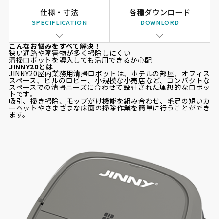
仕様・寸法
各種ダウンロード
SPECIFLICATION
DOWNLORD
こんなお悩みをすべて解決！
狭い通路や障害物が多く掃除しにくい
清掃ロボットを導入しても活用できるか心配
J
INNY20とは
JINNY20屋内業務用清掃ロボットは、ホテルの部屋、オフィス
スペース、ビルのロビー、小規模な小売店など、コンパクトな
スペースでの清掃ニーズに合わせて設計された理想的なロボッ
トです。
吸引、掃き掃除、モップがけ機能を組み合わせ、毛足の短いカ
ーペットやさまざまな床面の掃除作業を簡単に行うことができ
ます。