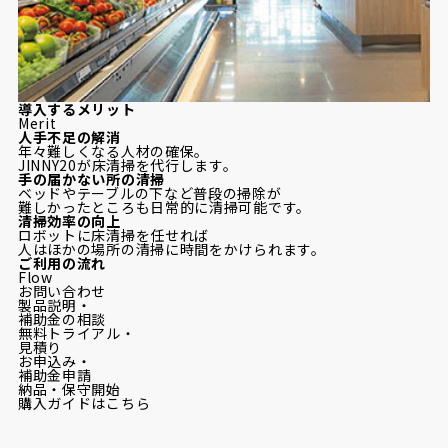
導
入するメリット
Merit
人手不足の解消
年々難しくなる人材の確保。
JINNY20が床清掃を代行します。
手の届かない所の清掃
ベッドやテーブルの下など普段の掃除が
難しかったところも日常的に清掃可能です。
清掃効率の向上
ロボットに床清掃を任せれば
人はほかの場所の清掃に時間をかけられます。
ご
利用の流れ
Flow
お問い合わせ
製品説明・
補助金の相談
無料トライアル・
見積り
お申込み・
補助金申請
納品・保守開始
購入ガイドはこちら