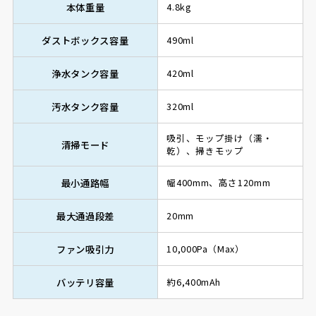
本体重量
4.8kg
ダストボックス容量
490ml
浄水タンク容量
420ml
汚水タンク容量
320ml
吸引、モップ掛け（濡・
清掃モード
乾）、掃きモップ
最小通路幅
幅400mm、高さ120mm
最大通過段差
20mm
ファン吸引力
10,000Pa（Max）
バッテリ容量
約6,400mAh