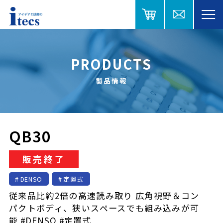
PRODUCTS
製品情報
QB30
販売終了
DENSO
定置式
従来品比約2倍の高速読み取り 広角視野＆コン
パクトボディ、狭いスペースでも組み込みが可
能 #DENSO #定置式