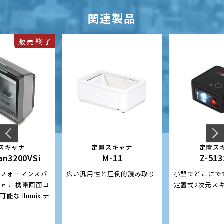
関連製品
販売終了
スキャナ
定置スキャナ
定置ス
an3200VSi
M-11
Z-51
フォーマンスバ
広い汎用性と圧倒的読み取り
小型でどこにで
ャナ 携帯画面コ
定置式2次元ス
な llumix テ