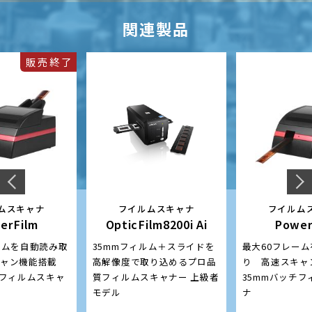
関連製品
販売終了
ムスキャナ
フイルムスキャナ
フイルム
erFilm
OpticFilm8200i Ai
Power
ームを自動読み取
35mmフィルム＋スライドを
最大60フレー
ャン機能搭載
高解像度で取り込めるプロ品
り 高速スキャ
チフィルムスキャ
質フィルムスキャナー 上級者
35mmバッチ
モデル
ナ